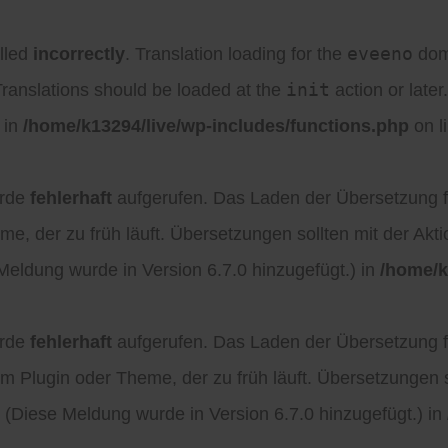
eveeno
lled
incorrectly
. Translation loading for the
doma
init
Translations should be loaded at the
action or late
 in
/home/k13294/live/wp-includes/functions.php
on l
urde
fehlerhaft
aufgerufen. Das Laden der Übersetzung 
e, der zu früh läuft. Übersetzungen sollten mit der Akt
 Meldung wurde in Version 6.7.0 hinzugefügt.) in
/home/k
urde
fehlerhaft
aufgerufen. Das Laden der Übersetzung 
m Plugin oder Theme, der zu früh läuft. Übersetzungen s
. (Diese Meldung wurde in Version 6.7.0 hinzugefügt.) in