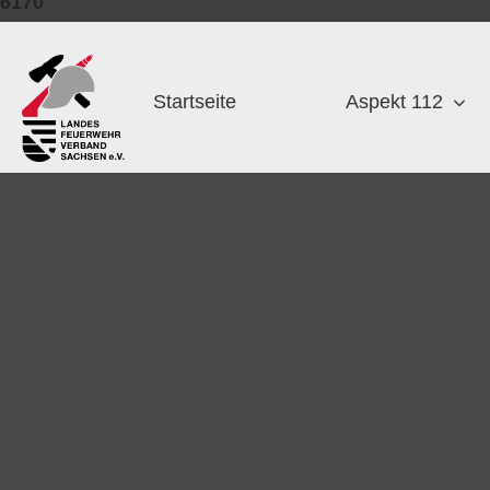
6170
Zum
Inhalt
Startseite
Aspekt 112
springen