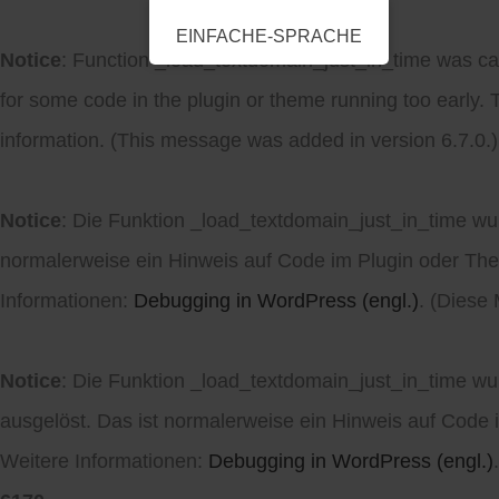
EINFACHE-SPRACHE
Notice
: Function _load_textdomain_just_in_time was ca
for some code in the plugin or theme running too early. 
information. (This message was added in version 6.7.0.)
Notice
: Die Funktion _load_textdomain_just_in_time w
normalerweise ein Hinweis auf Code im Plugin oder Them
Informationen:
Debugging in WordPress (engl.)
. (Diese
Notice
: Die Funktion _load_textdomain_just_in_time w
ausgelöst. Das ist normalerweise ein Hinweis auf Code i
Weitere Informationen:
Debugging in WordPress (engl.)