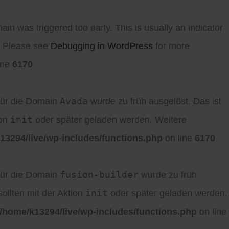
in was triggered too early. This is usually an indicator
r. Please see
Debugging in WordPress
for more
ine
6170
Avada
für die Domain
wurde zu früh ausgelöst. Das ist
init
ion
oder später geladen werden. Weitere
13294/live/wp-includes/functions.php
on line
6170
fusion-builder
für die Domain
wurde zu früh
init
ollten mit der Aktion
oder später geladen werden.
/home/k13294/live/wp-includes/functions.php
on line