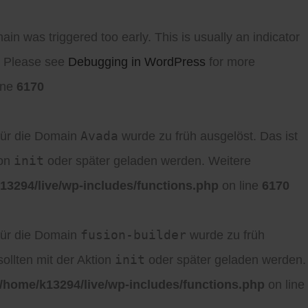
in was triggered too early. This is usually an indicator
r. Please see
Debugging in WordPress
for more
ine
6170
Avada
für die Domain
wurde zu früh ausgelöst. Das ist
init
ion
oder später geladen werden. Weitere
13294/live/wp-includes/functions.php
on line
6170
fusion-builder
für die Domain
wurde zu früh
init
ollten mit der Aktion
oder später geladen werden.
/home/k13294/live/wp-includes/functions.php
on line