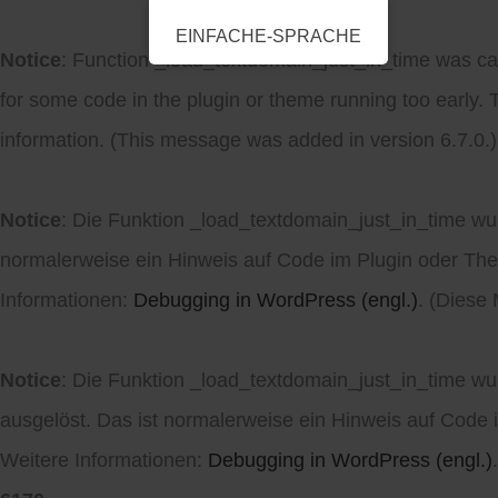
EINFACHE-SPRACHE
Notice
: Function _load_textdomain_just_in_time was ca
for some code in the plugin or theme running too early. 
information. (This message was added in version 6.7.0.)
Notice
: Die Funktion _load_textdomain_just_in_time w
normalerweise ein Hinweis auf Code im Plugin oder Them
Informationen:
Debugging in WordPress (engl.)
. (Diese
Notice
: Die Funktion _load_textdomain_just_in_time w
ausgelöst. Das ist normalerweise ein Hinweis auf Code i
Weitere Informationen:
Debugging in WordPress (engl.)