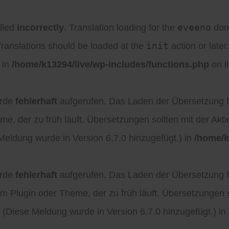
eveeno
lled
incorrectly
. Translation loading for the
doma
init
Translations should be loaded at the
action or late
 in
/home/k13294/live/wp-includes/functions.php
on l
urde
fehlerhaft
aufgerufen. Das Laden der Übersetzung 
e, der zu früh läuft. Übersetzungen sollten mit der Akt
 Meldung wurde in Version 6.7.0 hinzugefügt.) in
/home/k
urde
fehlerhaft
aufgerufen. Das Laden der Übersetzung 
m Plugin oder Theme, der zu früh läuft. Übersetzungen s
. (Diese Meldung wurde in Version 6.7.0 hinzugefügt.) in