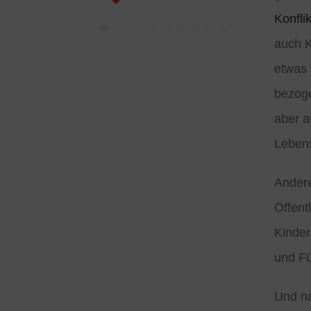
sowohl im Beruf als
auch im Ehrenamt.“
Konfli
auch 
etwas 
bezoge
aber a
Leben
Ander
Öffent
Kinder
und F
Und na