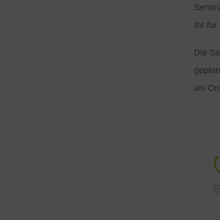
Semina
Ihr fü
Die Se
geplan
als On