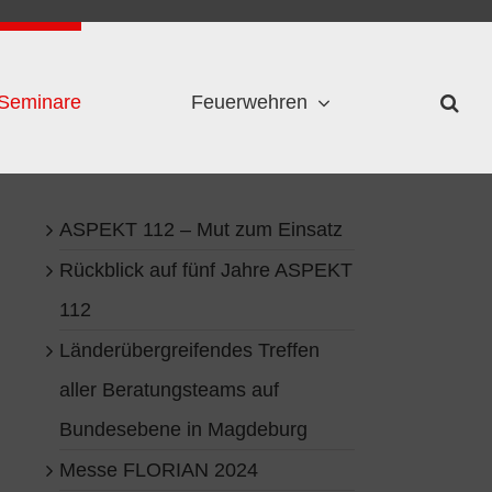
Seminare
Feuerwehren
ASPEKT 112 – Mut zum Einsatz
Rückblick auf fünf Jahre ASPEKT
112
Länderübergreifendes Treffen
aller Beratungsteams auf
Bundesebene in Magdeburg
Messe FLORIAN 2024