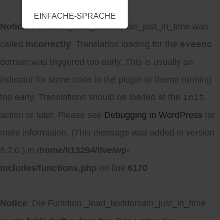
EINFACHE-SPRACHE
Notice
: Function _load_textdomain_just_in_time was
eveeno
called
incorrectly
. Translation loading for the
domain was triggered too early. This is usually an
indicator for some code in the plugin or theme running
init
too early. Translations should be loaded at the
action or later. Please see
Debugging in WordPress
for
more information. (This message was added in version
6.7.0.) in
/home/k13294/live/wp-
includes/functions.php
on line
6170
Notice
: Die Funktion _load_textdomain_just_in_time