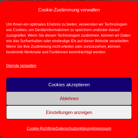
(ansässig: Irland, Barrow Street Dublin 4,
Cookie-Zustimmung verwalten
Gordon House). Die Schriftarten von Google
werden dabei lokal, also auf unserem
Um Ihnen ein optimales Erlebnis zu bieten, verwenden wir Technologien
wie Cookies, um Geräteinformationen zu speichern und/oder darauf
Webserver bei Alfahosting und damit nicht auf
zuzugreifen. Wenn Sie diesen Technologien zustimmen, können wir Daten
wie das Surfverhalten oder eindeutige IDs auf dieser Website verarbeiten.
den Servern von Google – gespeichert und von
Wenn Sie Ihre Zustimmung nicht erteilen oder zurückziehen, können
bestimmte Merkmale und Funktionen beeinträchtigt werden.
diesem eingebunden. Es erfolgt also keine
Dienste verwalten
Datenübertragung oder eine Datenspeicherung
zu/auf Google – Servern im Zusammenhang mit
Cookies akzeptieren
der Schriftarten-Nutzung.
Ablehnen
Datensicherheit
Einstellungen anzeigen
Sämtliche bei uns oder etwaigen
Auftragsverarbeitern gespeicherten Daten
Cookie-Richtlinie
Datenschutzerklärung
Impressum