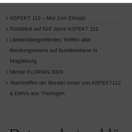
ASPEKT 112 – Mut zum Einsatz
Rückblick auf fünf Jahre ASPEKT 112
Länderübergreifendes Treffen aller
Beratungsteams auf Bundesebene in
Magdeburg
Messe FLORIAN 2024
Teamtreffen der Berater:innen von ASPEKT112
& EMVü aus Thüringen